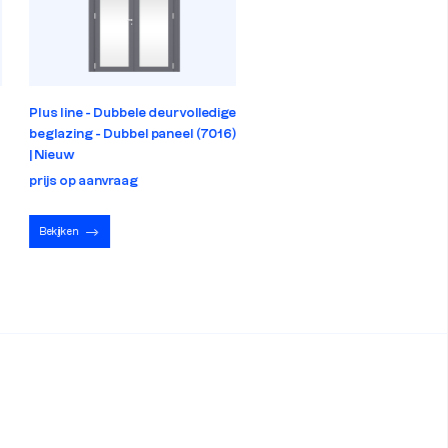
Plus line - Dubbele deur volledige
Plus line - Dubbel beglazing
beglazing - Dubbel paneel (7016)
speciaal - Dubbel paneel (701
| Nieuw
Nieuw
prijs op aanvraag
prijs op aanvraag
Bekijken
Bekijken