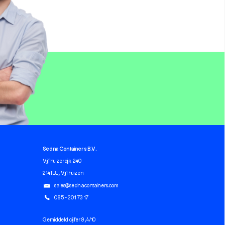
Sedna Containers B.V.
Vijfhuizerdijk 240
2141 BL, Vijfhuizen
sales@sednacontainers.com
085 - 201 73 17
Gemiddeld cijfer 9,4/10