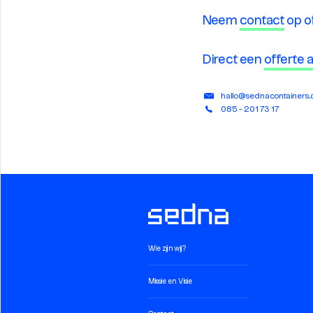
Neem
contact
op o
Direct een
offerte
hallo@sednacontainers
085 - 201 73 17
Wie zijn wij?
Missie en Visie