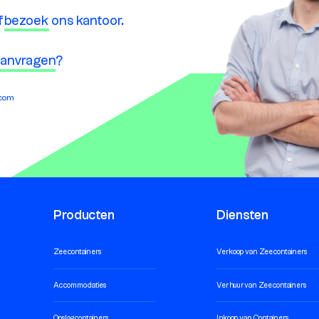
f
bezoek
ons kantoor.
 aanvragen
?
.com
Producten
Diensten
Zeecontainers
Verkoop van Zeecontainers
Accommodaties
Verhuur van Zeecontainers
Opslagcontainers
Inkoop van Containers