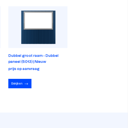
Dubbel groot raam - Dubbel
Dubbele deuren - Dubbel pa
paneel (5013) | Nieuw
(5013) | Nieuw
prijs op aanvraag
prijs op aanvraag
Bekijken
Bekijken