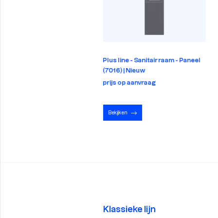
 line - Raam - Paneel (7016) |
Plus line - Sanitair raam - Paneel
uw
(7016) | Nieuw
s op aanvraag
prijs op aanvraag
kijken
Bekijken
Klassieke lijn