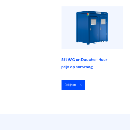
elijk in prijs verlaagd
Toilet | Nieuw
8ft WC en Douche - Huur
s op aanvraag
prijs op aanvraag
kijken
Bekijken