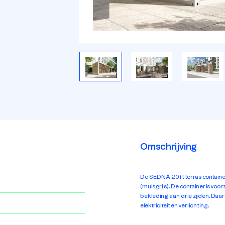
Omschrijving
De SEDNA 20ft terras containe
(muisgrijs). De container is voo
bekleding aan drie zijden. Daar
elektriciteit en verlichting.