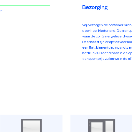
Bezorging
m³
Wij bezorgen de container prob
door heel Nederland. De transpo
waar de container geleverd word
Daarnaast zijn er opties voor sp
een flat, binnentuin, inpandig 
heftrucks. Geef dit aan in de
transportprijs zullen we in de o