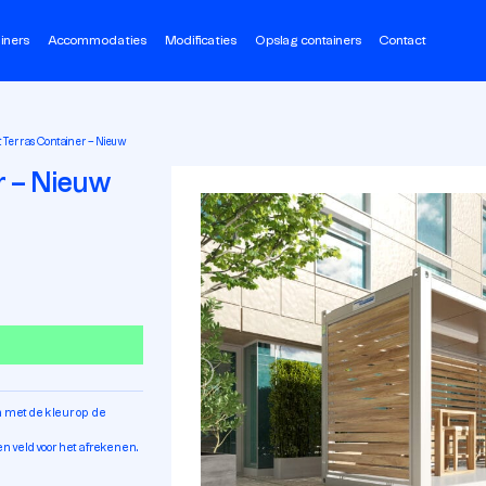
iners
Accommodaties
Modificaties
Opslag containers
Contact
t Terras Container – Nieuw
r – Nieuw
en met de kleur op de
n veld voor het afrekenen.