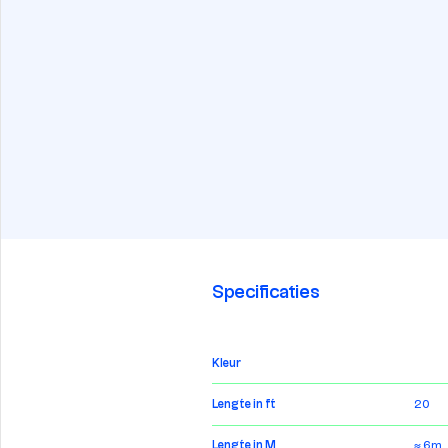
Specificaties
Kleur
Lengte in ft
20
Lengte in M
≈ 6m