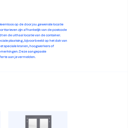
leemloos op de door jou gewenste locatie
rttarieven zijn afhankelijk van de postcode
t en de uithaal locatie van de container.
eciale plaatsing, bijvoorbeeld op het dak van
met speciale kranen, hoogwerkers of
 opmerkingen. Deze aangepaste
fferte aan je vermelden.