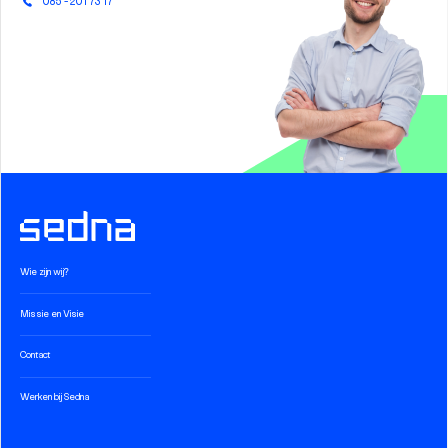
085 - 201 73 17
Wie zijn wij?
Missie en Visie
Contact
Werken bij Sedna