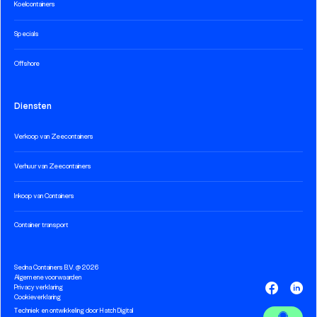
Koelcontainers
Specials
Offshore
Diensten
Verkoop van Zeecontainers
Verhuur van Zeecontainers
Inkoop van Containers
Container transport
Sedna Containers B.V. @ 2026
Algemene voorwaarden
Privacy verklaring
Cookieverklaring
Techniek en ontwikkeling door
Hatch Digital