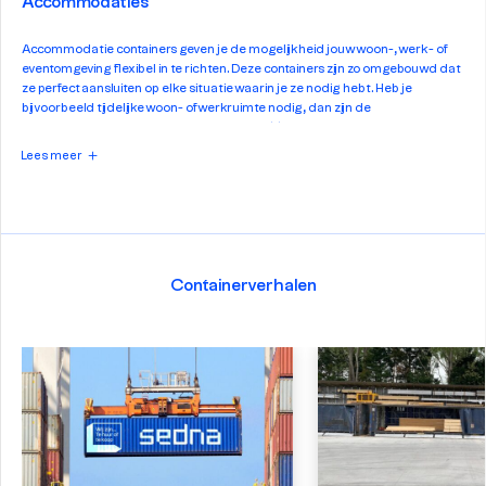
Accommodaties
Accommodatie containers geven je de mogelijkheid jouw woon-, werk- of
eventomgeving flexibel in te richten. Deze containers zijn zo omgebouwd dat
ze perfect aansluiten op elke situatie waarin je ze nodig hebt. Heb je
bijvoorbeeld tijdelijke woon- of werkruimte nodig, dan zijn de
accommodatie containers met keuken en één of meerdere ingebouwde
ramen te gebruiken als kantine of vervangende kantoorruimte.
Lees meer
Onze 20ft geschakelde accommodatie containers zijn zelfs als complete
woonruimte in te richten, ideaal als studentenwoning of tijdelijke huisvesting
tijdens een verbouwing. Of ben je op zoek naar een compacte, mobiele
sanitair oplossing tijdens een event, we hebben een ruim assortiment aan
stand alone toilet containers en wc-douche combinaties. Ook handig tijdens
een event zijn onze kassacontainers, die we beschikbaar hebben in
Containerverhalen
verschillende soorten en maten.
Check hier ons volledige aanbod aan accommodatie containers. Zie je jouw
gewenste accommodatie er niet tussen staan, neem contact met ons op, we
bespreken graag de mogelijkheid om je te voorzien van een accommodatie
container op maat.