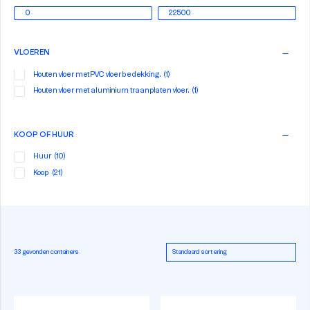
VLOEREN
Houten vloer met PVC vloerbedekking.
(1)
Houten vloer met aluminium traanplaten vloer.
(1)
KOOP OF HUUR
Huur
(10)
Koop
(21)
33 gevonden containers