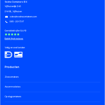
Sedna Containers B.V.
Vijfhuizerdijk 240
2141 BL, Vijfhuizen
sales@sednacontainers.com
085 - 201 73 17
Gemiddeld cijfer 9,4/10
Bekijk Kiyoh reviews
Veilig en snel betalen
Producten
Zeecontainers
Accommodaties
Opslagcontainers