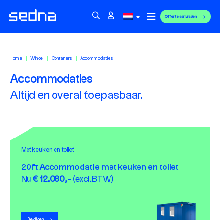
Offerte aanvragen
Home
Winkel
Containers
Accommodaties
Accommodaties
Altijd en overal toepasbaar.
Topper!
Met keuken en toilet
20ft Accommodatie
20ft Accommodatie met keuken en toilet
10ft Accommodatie Plus Line
10ft Sanitair
Nu
Nu
€ 7.700,-
€ 12.080,-
(excl.BTW)
(excl.BTW)
Nu
€ 8.200,-
(excl.BTW)
Bekijken
Bekijken
Bekijken
Bekijken