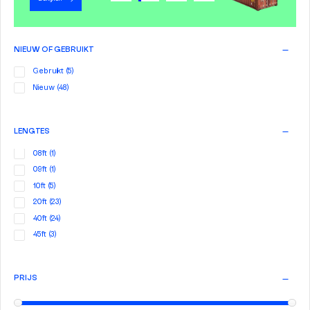
NIEUW OF GEBRUIKT
Gebruikt
(5)
Nieuw
(48)
LENGTES
08ft
(1)
09ft
(1)
10ft
(5)
20ft
(23)
40ft
(24)
45ft
(3)
PRIJS