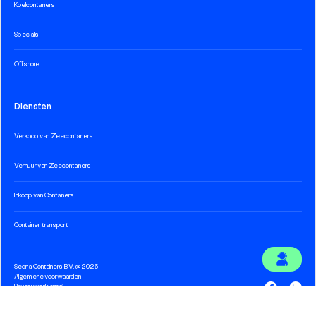
Koelcontainers
Specials
Offshore
Diensten
Verkoop van Zeecontainers
Verhuur van Zeecontainers
Inkoop van Containers
Container transport
Sedna Containers B.V. @ 2026
Algemene voorwaarden
Privacy verklaring
Cookieverklaring
Techniek en ontwikkeling door
Hatch Digital