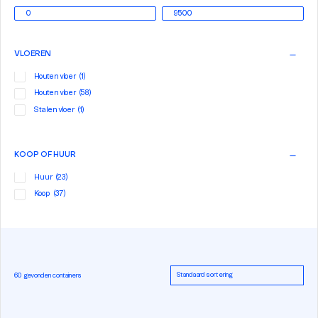
VLOEREN
Houten vloer
(1)
Houten vloer
(58)
Stalen vloer
(1)
KOOP OF HUUR
Huur
(23)
Koop
(37)
60 gevonden containers