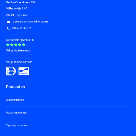
Sedna Containers B.V.
Vijfhuizerdijk 240
2141 BL, Vijfhuizen
sales@sednacontainers.com
085 - 201 73 17
Gemiddeld cijfer 9,4/10
Bekijk Kiyoh reviews
Veilig en snel betalen
Producten
Zeecontainers
Accommodaties
Opslagcontainers