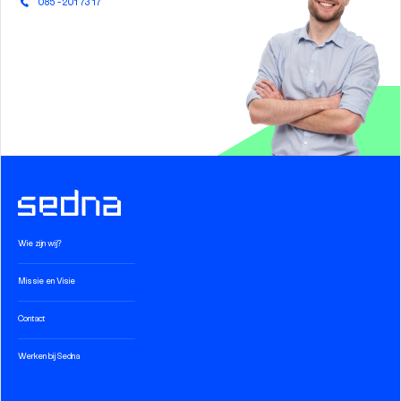
085 - 201 73 17
Wie zijn wij?
Missie en Visie
Contact
Werken bij Sedna