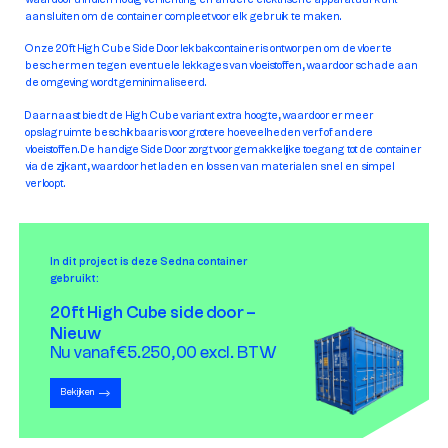
aansluiten om de container compleet voor elk gebruik te maken.
Onze 20ft High Cube Side Door lekbakcontainer is ontworpen om de vloer te
beschermen tegen eventuele lekkages van vloeistoffen, waardoor schade aan
de omgeving wordt geminimaliseerd.
Daarnaast biedt de High Cube variant extra hoogte, waardoor er meer
opslagruimte beschikbaar is voor grotere hoeveelheden verf of andere
vloeistoffen. De handige Side Door zorgt voor gemakkelijke toegang tot de container
via de zijkant, waardoor het laden en lossen van materialen snel en simpel
verloopt.
In dit project is deze Sedna container
gebruikt:
20ft High Cube side door –
Nieuw
Nu vanaf €5.250,00 excl. BTW
Bekijken