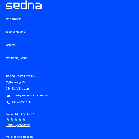
Wie zijn wij?
Missie en Visie
Contact
Werken bij Sedna
Sedna Containers B.V.
Vijfhuizerdijk 240
2141 BL, Vijfhuizen
sales@sednacontainers.com
085 - 201 73 17
Gemiddeld cijfer 9,4/10
Bekijk Kiyoh reviews
Veilig en snel betalen