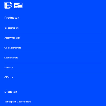
Producten
Zeecontainers
Accommodaties
Opslagcontainers
Koelcontainers
Specials
Offshore
Diensten
Verkoop van Zeecontainers