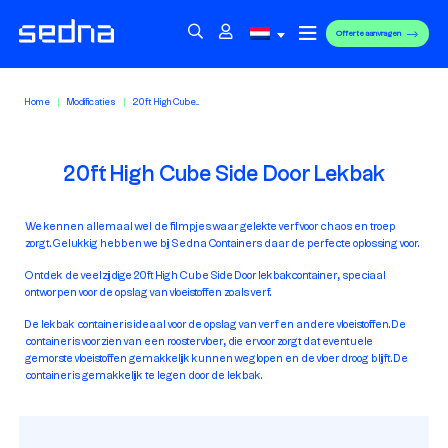
Offerte aanvragen
Home
Modificaties
20ft High Cube...
20ft High Cube Side Door Lekbak
We kennen allemaal wel de filmpjes waar gelekte verf voor chaos en troep
zorgt. Gelukkig hebben we bij Sedna Containers daar de perfecte oplossing voor.
Ontdek de veelzijdige 20ft High Cube Side Door lekbakcontainer, speciaal
ontworpen voor de opslag van vloeistoffen zoals verf.
De lekbak container is ideaal voor de opslag van verf en andere vloeistoffen. De
container is voorzien van een roostervloer, die ervoor zorgt dat eventuele
gemorste vloeistoffen gemakkelijk kunnen weglopen en de vloer droog blijft. De
container is gemakkelijk te legen door de lekbak.