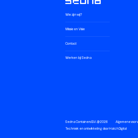
Wie zijn wij?
Missie en Visie
Contact
Werken bij Sedna
Sedna Containers B.V. @ 2026
Algemene voor
Techniek en ontwikkeling door
Hatch Digital