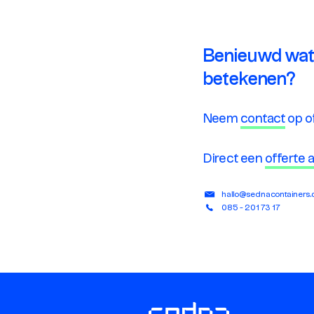
Benieuwd wat
betekenen?
Neem
contact
op o
Direct een
offerte
hallo@sednacontainers
085 - 201 73 17