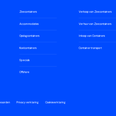
Zeecontainers
Verkoop van Zeecontainers
Accommodaties
Verhuur van Zeecontainers
Opslagcontainers
Inkoop van Containers
Koelcontainers
Container transport
Specials
Offshore
waarden
Privacy verklaring
Cookieverklaring