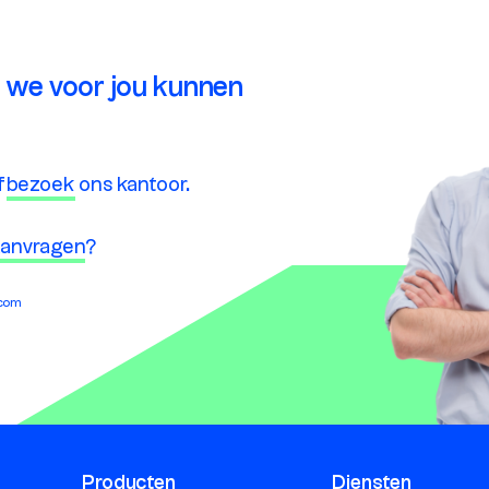
 we voor jou kunnen
f
bezoek
ons kantoor.
 aanvragen
?
.com
Producten
Diensten