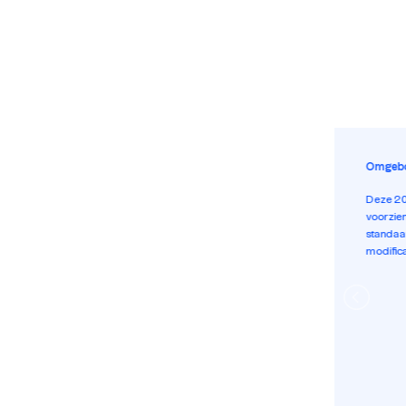
Loopde
Zo is de
een loo
ventilat