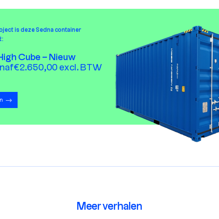
roject is deze Sedna container
t:
 High Cube – Nieuw
anaf €2.650,00 excl. BTW
en
Meer verhalen