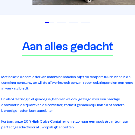
Aan alles gedacht
Met isolatie door middel van sandwichpanelen blijft de temperatuur binnenin de
container constant, terwijl de afwerkstrook senzimir voor isolatiepanelen een nette
afwerking biedt.
En alsof dat nog niet genoeg is, hebben we ook gezorgd voor een handige
doorvoer in de zijkant van de container, zodat u gemakkelijk kabels of andere
benodigdheden kunt aansluiten.
Kortom, onze 20ft High Cube Container is niet zomaar een opslagruimte, maar
perfect geschikt voor al uw opslagbehoeften.