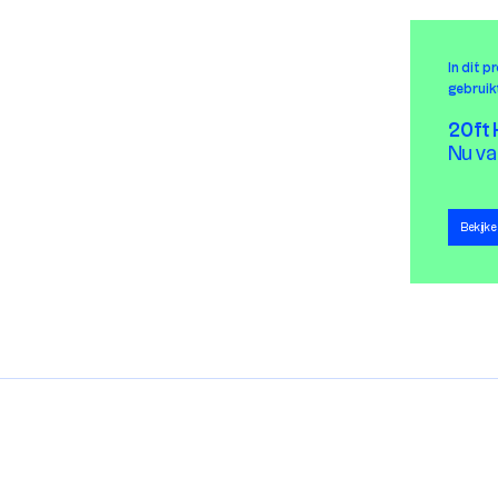
In dit p
gebruik
20ft
Nu v
Bekijk