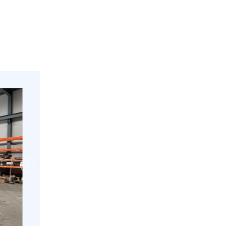
Isolatie en uitsparing
De container is volledig
voorzien van isolatie en
heeft twee uitsparingen in
de zijwand.