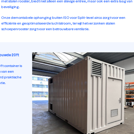
met stalen rooster, biedt niet alleen een stevige entree, maar ook een extra laag van
beveiliging.
Onze demontabele ophanging buiten ISO voor Split-level airco zorgt voor een
efficiënte en geoptimaliseerde luchtstroom, terwijl het verzonken stalen
schoepenrooster zorgt voor een betrouwbare ventilatie.
ur
ze voorzien van
pdeur en twee
ieroosters.