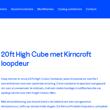
iners
Accommodaties
Modificaties
Opslag containers
Contact
20ft High Cube met Kirncroft
loopdeur
Stap binnen in onze 20ft High Cube Container, waar innovatie en comfort
samenkomen voor een optimale ervaring. Deze container is speciaal aangepast
om aan al uw wensen te voldoen, met een reeks handige modificaties die uw
opslagruimte naar een hoger niveau tillen.
Met airconditioning aan boord bent u verzekerd van een aangename
temperatuur, zelfs op de warmste dagen. De Kirncroft stalen loopdeur, compleet