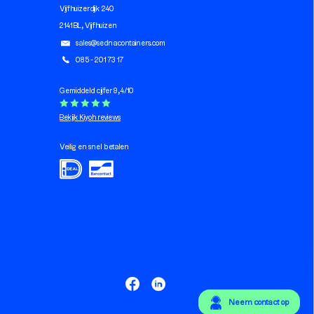
Vijfhuizerdijk 240
2141 BL, Vijfhuizen
sales@sednacontainers.com
085 - 201 73 17
Gemiddeld cijfer 9,4/10
Bekijk Kiyoh reviews
Veilig en snel betalen
Neem contact op