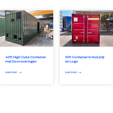
40ft High Cube Container
10ft Container in Huisstijl
met Doorvoeringen
en Logo
Lees meer
Lees meer