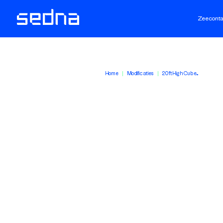
Zeeconta
Home
Modificaties
20ft High Cube...