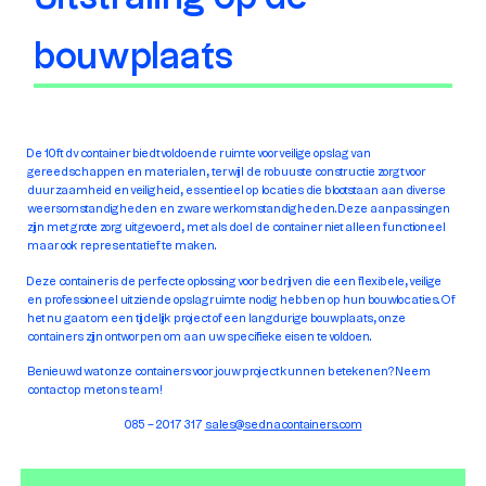
Uitstraling op de
bouwplaats
De 10ft dv container biedt voldoende ruimte voor veilige opslag van
gereedschappen en materialen, terwijl de robuuste constructie zorgt voor
duurzaamheid en veiligheid, essentieel op locaties die blootstaan aan diverse
weersomstandigheden en zware werkomstandigheden. Deze aanpassingen
zijn met grote zorg uitgevoerd, met als doel de container niet alleen functioneel
maar ook representatief te maken.
Deze container is de perfecte oplossing voor bedrijven die een flexibele, veilige
en professioneel uitziende opslagruimte nodig hebben op hun bouwlocaties. Of
het nu gaat om een tijdelijk project of een langdurige bouwplaats, onze
containers zijn ontworpen om aan uw specifieke eisen te voldoen.
Benieuwd wat onze containers voor jouw project kunnen betekenen? Neem
contact op met ons team!
085 – 2017 317
sales@sednacontainers.com