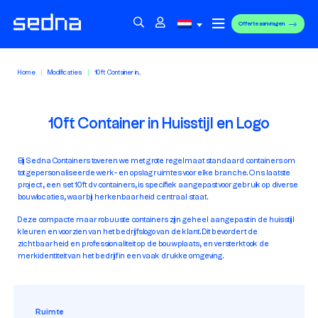
Offerte aanvragen
Home
Modificaties
10ft Container in...
10ft Container in Huisstijl en Logo
Bij Sedna Containers toveren we met grote regelmaat standaard containers om
tot gepersonaliseerde werk- en opslagruimtes voor elke branche. Ons laatste
project, een set 10ft dv containers, is specifiek aangepast voor gebruik op diverse
bouwlocaties, waarbij herkenbaarheid centraal staat.
Deze compacte maar robuuste containers zijn geheel aangepast in de huisstijl
kleuren en voorzien van het bedrijfslogo van de klant. Dit bevordert de
zichtbaarheid en professionaliteit op de bouwplaats, en versterkt ook de
merkidentiteit van het bedrijf in een vaak drukke omgeving.
Ruimte