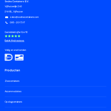
Sedna Containers B.V.
Vijfhuizerdijk 240
2141 BL, Vijfhuizen
sales@sednacontainers.com
085 - 201 73 17
Gemiddeld cijfer 9,4/10
Bekijk Kiyoh reviews
Veilig en snel betalen
Producten
Zeecontainers
Accommodaties
Opslagcontainers