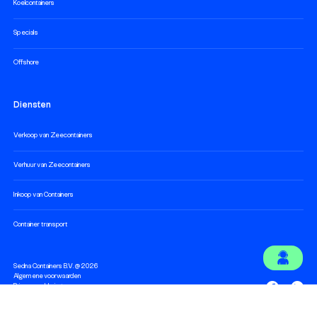
Koelcontainers
Specials
Offshore
Diensten
Verkoop van Zeecontainers
Verhuur van Zeecontainers
Inkoop van Containers
Container transport
Sedna Containers B.V. @ 2026
Algemene voorwaarden
Privacy verklaring
Cookieverklaring