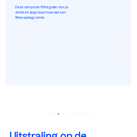
Deze compacte 10ft is groter dan je
denkt en zorgt daarmee voor een
flinke opslagruimte.