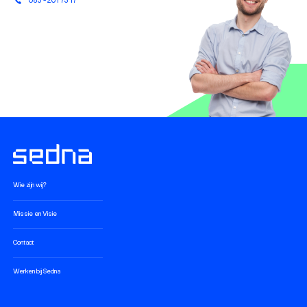
hallo@sednacontainers.com
085 - 201 73 17
Wie zijn wij?
Missie en Visie
Contact
Werken bij Sedna