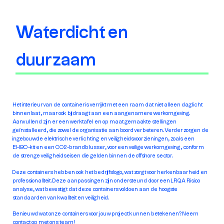
Waterdicht en
duurzaam
Het interieur van de container is verrijkt met een raam dat niet alleen daglicht
binnenlaat, maar ook bijdraagt aan een aangenamere werkomgeving.
Aanvullend zijn er een werktafel en op maat gemaakte stellingen
geïnstalleerd, die zowel de organisatie aan boord verbeteren. Verder zorgen de
ingebouwde elektrische verlichting en veiligheidsvoorzieningen, zoals een
EHBO-kit en een CO2-brandblusser, voor een veilige werkomgeving, conform
de strenge veiligheidseisen die gelden binnen de offshore sector.
Deze containers hebben ook het bedrijfslogo, wat zorgt voor herkenbaarheid en
professionaliteit. Deze aanpassingen zijn ondersteund door een LRQA Risico
analyse, wat bevestigt dat deze containers voldoen aan de hoogste
standaarden van kwaliteit en veiligheid.
Benieuwd wat onze containers voor jouw project kunnen betekenen? Neem
contact op met ons team!