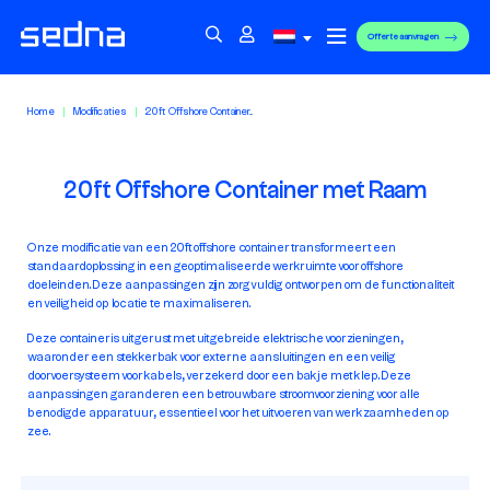
Offerte aanvragen
Home
Modificaties
20ft Offshore Container...
20ft Offshore Container met Raam
Onze modificatie van een 20ft offshore container transformeert een
standaardoplossing in een geoptimaliseerde werkruimte voor offshore
doeleinden. Deze aanpassingen zijn zorgvuldig ontworpen om de functionaliteit
en veiligheid op locatie te maximaliseren.
Deze container is uitgerust met uitgebreide elektrische voorzieningen,
waaronder een stekkerbak voor externe aansluitingen en een veilig
doorvoersysteem voor kabels, verzekerd door een bakje met klep. Deze
aanpassingen garanderen een betrouwbare stroomvoorziening voor alle
benodigde apparatuur, essentieel voor het uitvoeren van werkzaamheden op
zee.