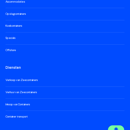
Accommodaties
Opslagcontainers
Koelcontainers
Specials
Offshore
Diensten
Verkoop van Zeecontainers
Verhuur van Zeecontainers
Inkoop van Containers
Container transport