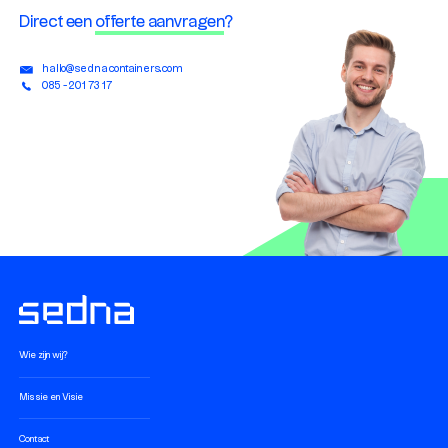
Direct een
offerte aanvragen
?
hallo@sednacontainers.com
085 - 201 73 17
Wie zijn wij?
Missie en Visie
Contact