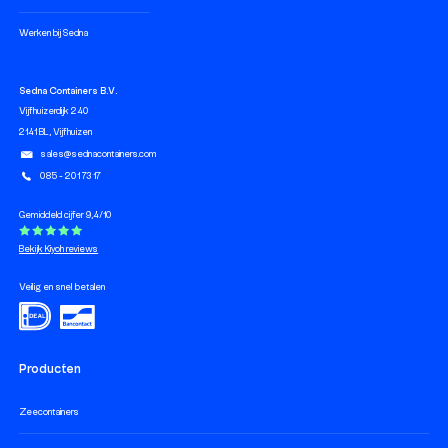
Werken bij Sedna
Sedna Containers B.V.
Vijfhuizerdijk 240
2141 BL, Vijfhuizen
sales@sednacontainers.com
085 - 201 73 17
Gemiddeld cijfer 9,4/10
Bekijk Kiyoh reviews
Veilig en snel betalen
Producten
Zeecontainers