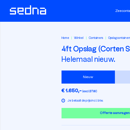
Zeeconta
Home
Winkel
Containers
Opslagcontainer
4ft Opslag (Corten S
Helemaal nieuw.
Nieuw
€ 1.650,-
(excl.BTW)
i
Je betaalt de prijs incl. btw.
Offerte aanvragen