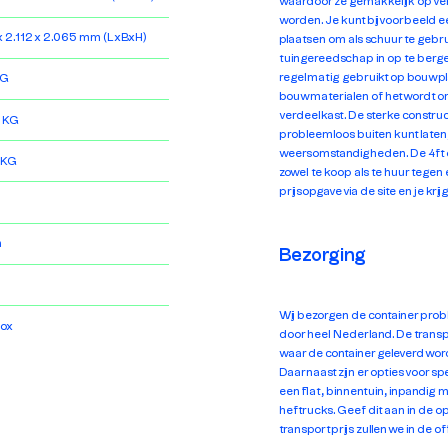
waardoor ze gemakkelijk op ver
worden. Je kunt bijvoorbeeld ee
 x 2.112 x 2.065 mm (LxBxH)
plaatsen om als schuur te gebr
tuingereedschap in op te berge
regelmatig gebruikt op bouwpla
KG
bouwmaterialen of het wordt om
verdeelkast. De sterke construc
 KG
probleemloos buiten kunt laten,
weersomstandigheden. De 4ft op
 KG
zowel te koop als te huur tegen 
prijsopgave via de site en je kri
m
Bezorging
³
Wij bezorgen de container prob
ox
door heel Nederland. De transpo
waar de container geleverd word
Daarnaast zijn er opties voor sp
een flat, binnentuin, inpandig 
heftrucks. Geef dit aan in de
transportprijs zullen we in de o