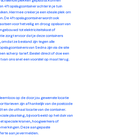
schillende plekken geplaatst kunnen
n 4ft opslagcontainer achter in je tuin
uiken. Hiermee creëer je een ideale plek om
n. De 4ft opslagcontainer wordt ook
atsen voor het veilig en droog opslaan van
gebouwd tot elektriciteitskast of
tie zorgt ervoor dat je deze containers
 omdat ze bestand zijn tegen alle
slagcontainers van Sedna zijn via de site
een scherp tarief. Bestel direct of doe een
jgt van ons snel een voorstel op maat terug.
leemloos op de door jou gewenste locatie
rttarieven zijn afhankelijk van de postcode
t en de uithaal locatie van de container.
eciale plaatsing, bijvoorbeeld op het dak van
met speciale kranen, hoogwerkers of
 opmerkingen. Deze aangepaste
fferte aan je vermelden.