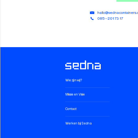
hallo@sednacontainers
085 - 201 73 17
Wie zijn wij?
Missie en Visie
Contact
Werken bij Sedna