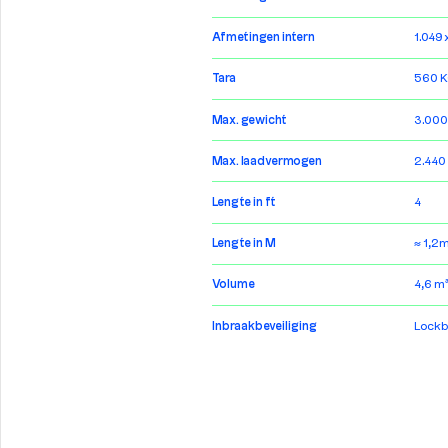
Afmetingen intern
1.049
Tara
560 
Max. gewicht
3.000
Max. laadvermogen
2.440
Lengte in ft
4
Lengte in M
≈ 1,2
Volume
4,6 m
Inbraakbeveiliging
Lockb