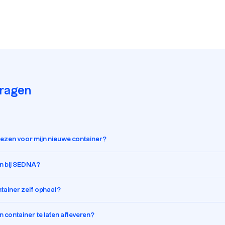
vragen
kiezen voor mijn nieuwe container?
en bij SEDNA?
ontainer zelf ophaal?
 container te laten afleveren?