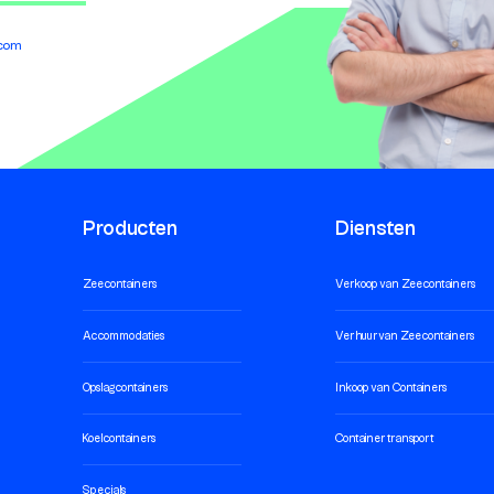
.com
Producten
Diensten
Zeecontainers
Verkoop van Zeecontainers
Accommodaties
Verhuur van Zeecontainers
Opslagcontainers
Inkoop van Containers
Koelcontainers
Container transport
Specials