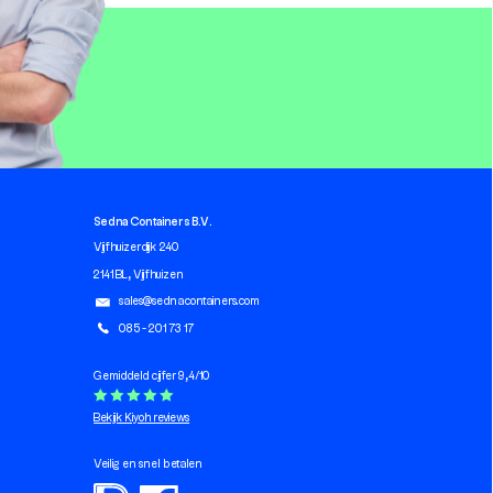
Sedna Containers B.V.
Vijfhuizerdijk 240
2141 BL, Vijfhuizen
sales@sednacontainers.com
085 - 201 73 17
Gemiddeld cijfer 9,4/10
Bekijk Kiyoh reviews
Veilig en snel betalen