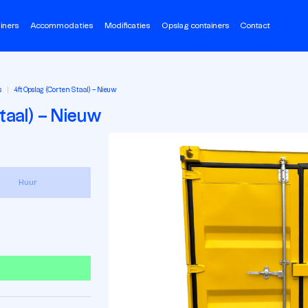
iners
Accommodaties
Modificaties
Opslag containers
Contact
s
4ft Opslag (Corten Staal) – Nieuw
taal) – Nieuw
Huur