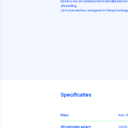
De kleur van de container komt niet altijd overe
afbeelding.
Je kunt je voorkeur aangeven in het opmerkinge
Specificaties
Kleur
RAL 
Afmetingen extern
1.200