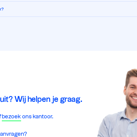
k?
 uit? Wij helpen je graag.
f
bezoek
ons kantoor.
 aanvragen
?