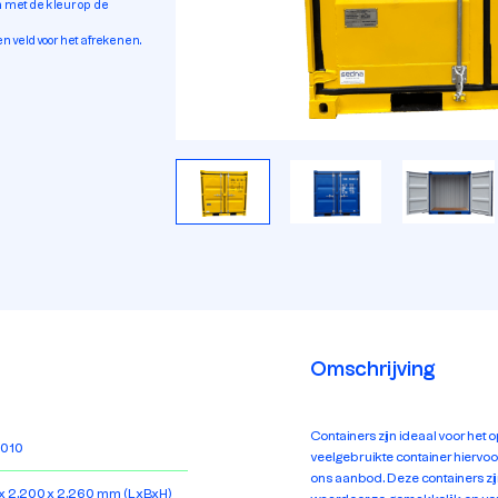
en met de kleur op de
n veld voor het afrekenen.
Omschrijving
Containers zijn ideaal voor het
5010
veelgebruikte container hiervoor
ons aanbod. Deze containers zijn
 x 2.200 x 2.260 mm (LxBxH)