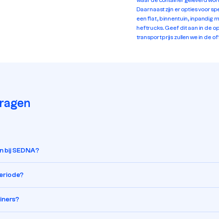
waar de container geleverd word
Daarnaast zijn er opties voor sp
een flat, binnentuin, inpandig 
heftrucks. Geef dit aan in de
transportprijs zullen we in de o
vragen
en bij SEDNA?
periode?
ainers?