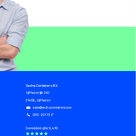
Sedna Containers B.V.
Vijfhuizerdijk 240
2141 BL, Vijfhuizen
sales@sednacontainers.com
085 - 201 73 17
Gemiddeld cijfer 9,4/10