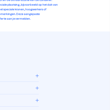
t en de uithaal locatie van de container.
eciale plaatsing, bijvoorbeeld op het dak van
met speciale kranen, hoogwerkers of
 opmerkingen. Deze aangepaste
fferte aan je vermelden.