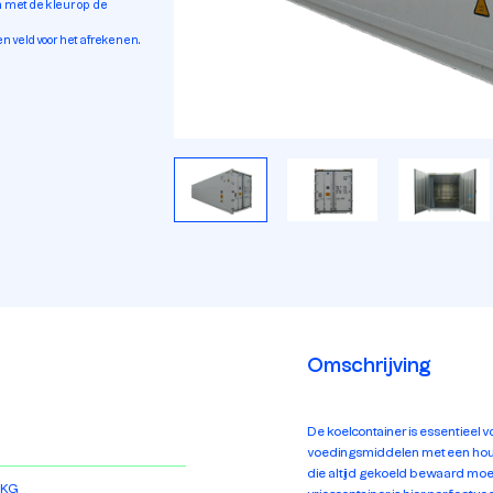
en met de kleur op de
n veld voor het afrekenen.
Omschrijving
De koelcontainer is essentieel 
voedingsmiddelen met een hou
die altijd gekoeld bewaard moe
 KG