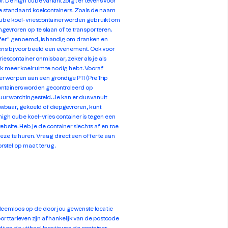
or. De high cube variant zorgt er tevens voor
de standaard koelcontainers. Zoals de naam
cube koel-vriescontainer worden gebruikt om
gevroren op te slaan of te transporteren.
efer" genoemd, is handig om dranken en
ens bijvoorbeeld een evenement. Ook voor
riescontainer onmisbaar, zeker als je als
jk meer koelruimte nodig hebt. Vooraf
worpen aan een grondige PTI (Pre Trip
containers worden gecontroleerd op
r wordt ingesteld. Je kan er dus vanuit
wbaar, gekoeld of diepgevroren, kunt
igh cube koel-vries container is tegen een
ebsite. Heb je de container slechts af en toe
deze te huren. Vraag direct een offerte aan
orstel op maat terug.
leemloos op de door jou gewenste locatie
rttarieven zijn afhankelijk van de postcode