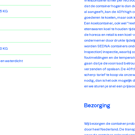
vriescontainer is hier perfect vo
dat de container hoger is dan 
5 KG
al aangeeft, kan de 40ft high 
goederen te koelen, maar ook in
Een koelcontainer, ook wel "re
etenswaren koel te houden tijd
de horeca en retail is een koel-v
ondernemer door drukte tijdeli
worden SEDNA containers onder
0 KG
Inspection) inspectie, waarbij 
foutmeldingen en de temperatuu
 en waterdicht
gaan dat je de voorraad betrou
verzenden of opslaan. De 40ft h
scherp tarief te koop via onze w
nodig, dan is het ook mogelijk 
en we sturen je snel een prijsvo
Bezorging
Wij bezorgen de container prob
door heel Nederland. De transpo