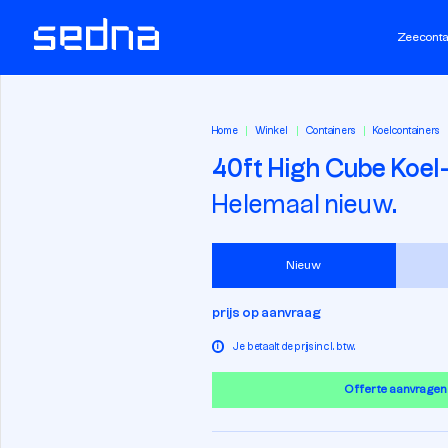
Zeeconta
Home
Winkel
Containers
Koelcontainers
40ft High Cube Koel
Helemaal nieuw.
Nieuw
prijs op aanvraag
i
Je betaalt de prijs incl. btw.
Offerte aanvragen