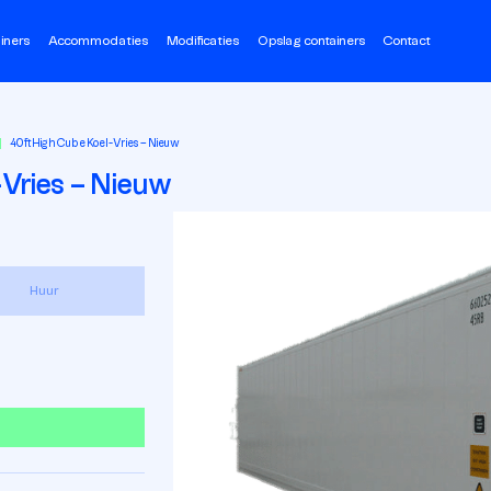
iners
Accommodaties
Modificaties
Opslag containers
Contact
40ft High Cube Koel-Vries – Nieuw
-Vries – Nieuw
Huur