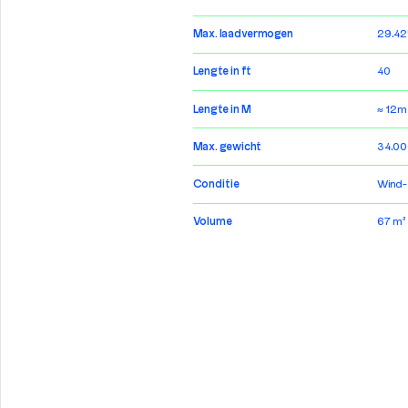
Max. laadvermogen
29.42
Lengte in ft
40
Lengte in M
≈ 12m
Max. gewicht
34.00
Conditie
Wind-
Volume
67 m³