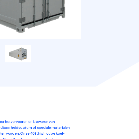
voor het vervoeren en bewaren van
dbaarheidsdatum of speciale materialen
ten worden. Onze 40ft high cube koel-