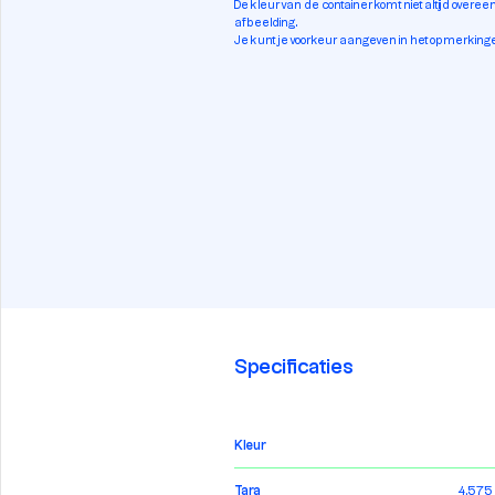
De kleur van de container komt niet altijd overe
afbeelding.
Je kunt je voorkeur aangeven in het opmerkinge
Specificaties
Kleur
Tara
4.575