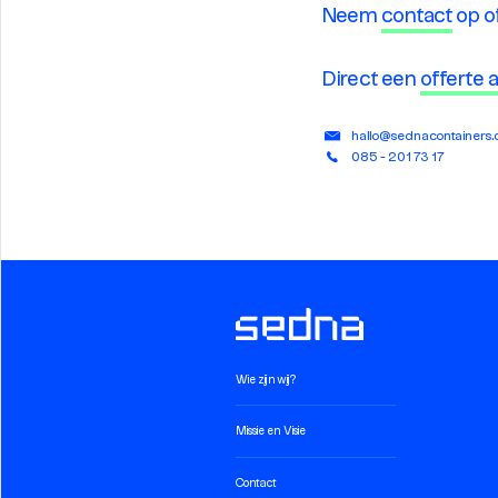
Neem
contact
op o
Direct een
offerte
hallo@sednacontainers
085 - 201 73 17
Wie zijn wij?
Missie en Visie
Contact