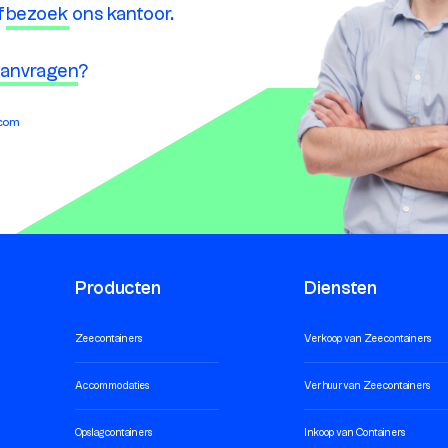
f
bezoek
ons kantoor.
 aanvragen
?
.com
Producten
Diensten
Zeecontainers
Verkoop van Zeecontainers
Accommodaties
Verhuur van Zeecontainers
Opslagcontainers
Inkoop van Containers