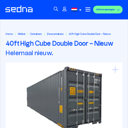
Offerte aanvragen
Home
Winkel
Containers
Zeecontainers
40ft High Cube Double Door – Nieuw
40ft High Cube Double Door – Nieuw
Helemaal nieuw.