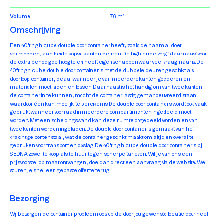
Volume
76 m³
Omschrijving
Een 40ft high cube double door container heeft, zoals de naam al doet
vermoeden, aan beide kopse kanten deuren. De high cube zorgt daarnaast voor
de extra benodigde hoogte en heeft eigenschappen waar veel vraag naar is. De
40ft high cube double door container is met de dubbele deuren geschikt als
doorloop container, ideaal wanneer je van meerdere kanten goederen en
materialen moet laden en lossen. Daarnaast is het handig om van twee kanten
de container in te kunnen, mocht de container lastig gemanoeuvreerd staan
waardoor één kant moeilijk te bereiken is. De double door containers wordt ook vaak
gebruikt wanneer voorraad in meerdere compartimenten ingedeeld moet
worden. Met een scheidingswand kan deze ruimte opgedeeld worden en van
twee kanten worden ingeladen. De double door container is gemaakt van het
krachtige cortenstaal, wat de container geschikt maakt om altijd en overal te
gebruiken voor transport en opslag. De 40ft high cube double door container is bij
SEDNA zowel te koop als te huur tegen scherpe tarieven. Wil je van ons een
prijsvoorstel op maat ontvangen, doe dan direct een aanvraag via de website. We
sturen je snel een gepaste offerte terug.
Bezorging
Wij bezorgen de container probleemloos op de door jou gewenste locatie door heel