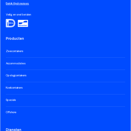
Bekijk Kiyoh reviews
Veilig en snel betalen
Producten
Zeecontainers
Accommodaties
Opslagcontainers
Koelcontainers
Specials
Offshore
Diensten