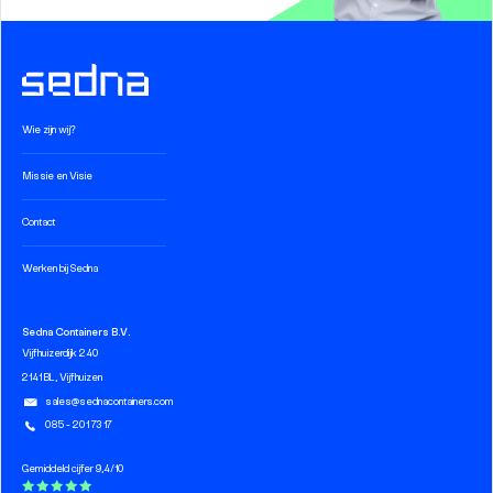
Wie zijn wij?
Missie en Visie
Contact
Werken bij Sedna
Sedna Containers B.V.
Vijfhuizerdijk 240
2141 BL, Vijfhuizen
sales@sednacontainers.com
085 - 201 73 17
Gemiddeld cijfer 9,4/10