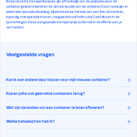
Nederland. De transporttarieven zijn afhankelijk van de postcode waar de
container geleverd wordt en de uithaal locatie van de container. Daarnaast zijn er
opties voor speciale plaatsing, bijvoorbeeld op het dak van een flat, binnentuin,
inpandig met speciale kranen, hoogwerkers of heftrucks. Geef dit aan in de
opmerkingen. Deze aangepaste transportprijs zullen we in de offerte aan je
vermelden.
Veelgestelde vragen
Kan ik een andere kleur kiezen voor mijn nieuwe container?
Kopen jullie ook gebruikte containers terug?
Wat zijn de kosten om een container te laten afleveren?
Welke betaalopties heb ik?