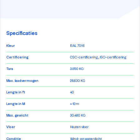
Specificaties
Kleur
RAL 7016
Certificering
CSC-certificering, ISO-certificering
Tara
3.950 KG
Max. laadvermogen
26.630 KG
Lengte in ft
40
Lengte in M
≈ 12m
Max. gewicht
30.480 KG
Vloer
Houten vloer
Conditie
Wind- en waterdicht