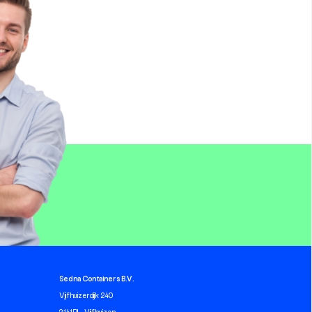
Sedna Containers B.V.
Vijfhuizerdijk 240