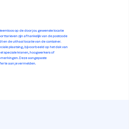
leemloos op de door jou gewenste locatie
rttarieven zijn afhankelijk van de postcode
t en de uithaal locatie van de container.
eciale plaatsing, bijvoorbeeld op het dak van
met speciale kranen, hoogwerkers of
 opmerkingen. Deze aangepaste
fferte aan je vermelden.