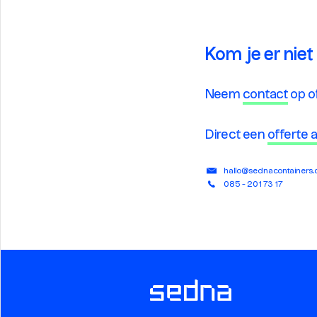
Kom je er niet
Neem
contact
op o
Direct een
offerte
hallo@sednacontainers
085 - 201 73 17