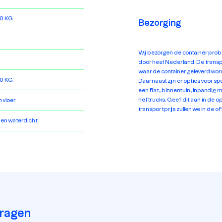
0 KG
Bezorging
Wij bezorgen de container prob
door heel Nederland. De transpo
waar de container geleverd word
0 KG
Daarnaast zijn er opties voor sp
een flat, binnentuin, inpandig 
heftrucks. Geef dit aan in de
 vloer
transportprijs zullen we in de o
 en waterdicht
vragen