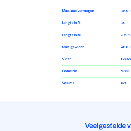
Max. laadvermogen
45.00
Lengte in ft
40
Lengte in M
≈ 12m
Max. gewicht
45.00
Vloer
Houten
Conditie
Wind-
Volume
nvt
Veelgestelde 