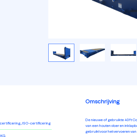
Omschrijving
De nieuwe of gebruikte 40ft Col
rtificering, ISO-certificering
van een houten vloer en inklap
gebruikt voor het vervoeren van 
 KG