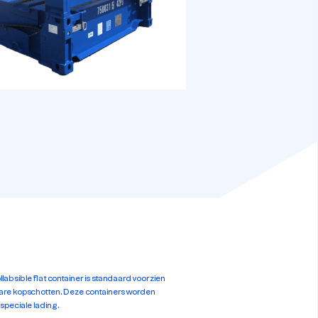
labsible flat container is standaard voorzien
bare kopschotten. Deze containers worden
speciale lading.