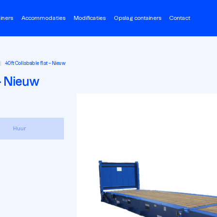
iners
Accommodaties
Modificaties
Opslag containers
Contact
40ft Collabsible flat – Nieuw
 – Nieuw
Huur