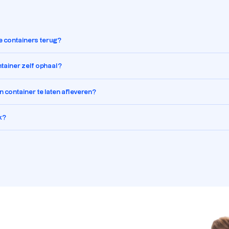
te containers terug?
ontainer zelf ophaal?
 container te laten afleveren?
k?