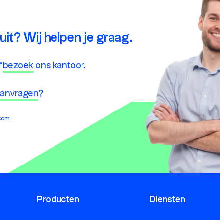
 uit? Wij helpen je graag.
f
bezoek
ons kantoor.
 aanvragen
?
.com
Producten
Diensten