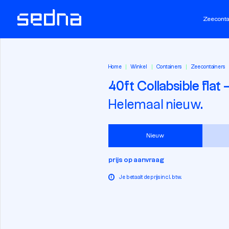
Zeeconta
Home
Winkel
Containers
Zeecontainers
40ft Collabsible flat
Helemaal nieuw.
Nieuw
prijs op aanvraag
i
Je betaalt de prijs incl. btw.