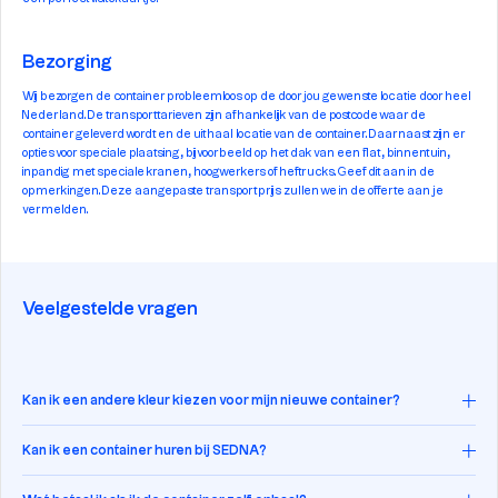
Bezorging
Wij bezorgen de container probleemloos op de door jou gewenste locatie door heel
Nederland. De transporttarieven zijn afhankelijk van de postcode waar de
container geleverd wordt en de uithaal locatie van de container. Daarnaast zijn er
opties voor speciale plaatsing, bijvoorbeeld op het dak van een flat, binnentuin,
inpandig met speciale kranen, hoogwerkers of heftrucks. Geef dit aan in de
opmerkingen. Deze aangepaste transportprijs zullen we in de offerte aan je
vermelden.
Veelgestelde vragen
Kan ik een andere kleur kiezen voor mijn nieuwe container?
Kan ik een container huren bij SEDNA?