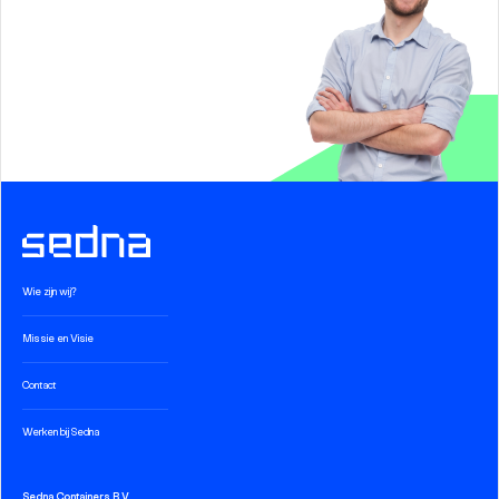
Wie zijn wij?
Missie en Visie
Contact
Werken bij Sedna
Sedna Containers B.V.