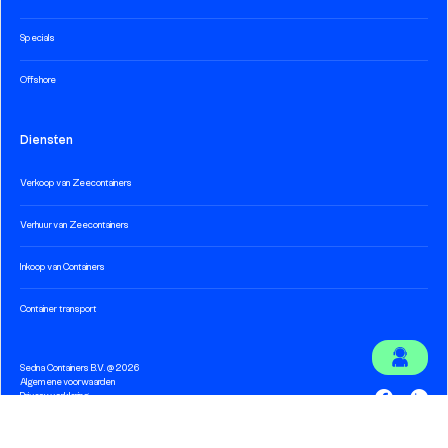
Specials
Offshore
Diensten
Verkoop van Zeecontainers
Verhuur van Zeecontainers
Inkoop van Containers
Container transport
Sedna Containers B.V. @ 2026
Algemene voorwaarden
Privacy verklaring
Cookieverklaring
Techniek en ontwikkeling door
Hatch Digital