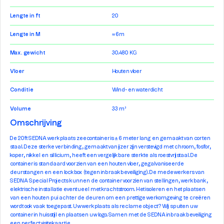
Lengte in ft
20
Lengte in M
≈ 6m
Max. gewicht
30.480 KG
Vloer
Houten vloer
Conditie
Wind- en waterdicht
Volume
33 m³
Omschrijving
De 20ft SEDNA werkplaats zeecontainer is ± 6 meter lang en gemaakt van corten
staal. Deze sterke verbinding, gemaakt van ijzer zijn verstevigd met chroom, fosfor,
koper, nikkel en sillicium, heeft een vergelijkbare sterkte als roestvrijstaal. De
container is standaard voorzien van een houten vloer, gegalvaniseerde
deurstangen en een lockbox (tegen inbraakbeveiliging). De medewerkers van
SEDNA Special Projects kunnen de container voorzien van stellingen, werkbank,
elektrische installatie eventueel met krachtstroom. Het isoleren en het plaatsen
van een houten pui achter de deuren om een prettige werkomgeving te creëren
wordt ook vaak toegepast. Uw werkplaats als reclame object? Wij spuiten uw
container in huisstijl en plaatsen uw logo. Samen met de SEDNA inbraakbeveiliging
een perfect visitekaartje.