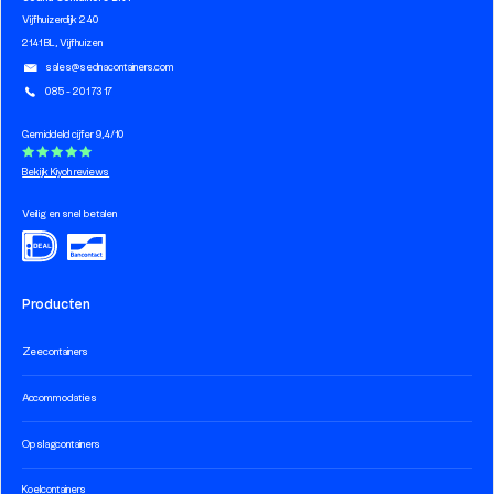
Vijfhuizerdijk 240
2141 BL, Vijfhuizen
sales@sednacontainers.com
085 - 201 73 17
Gemiddeld cijfer 9,4/10
Bekijk Kiyoh reviews
Veilig en snel betalen
Producten
Zeecontainers
Accommodaties
Opslagcontainers
Koelcontainers