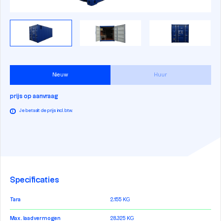
Nieuw
Huur
prijs op aanvraag
Je betaalt de prijs incl. btw.
i
Specificaties
Tara
2.155 KG
Max. laadvermogen
28.325 KG