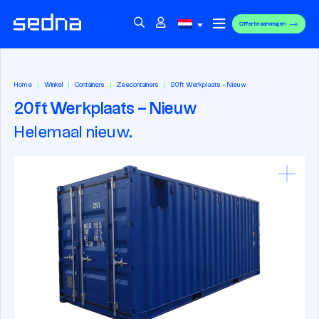
Offerte aanvragen
Home
Winkel
Containers
Zeecontainers
20ft Werkplaats – Nieuw
20ft Werkplaats – Nieuw
Helemaal nieuw.