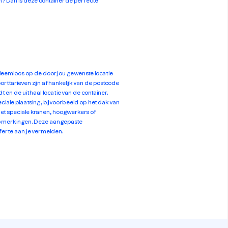
n? Dan is deze container de perfecte
leemloos op de door jou gewenste locatie
rttarieven zijn afhankelijk van de postcode
t en de uithaal locatie van de container.
eciale plaatsing, bijvoorbeeld op het dak van
met speciale kranen, hoogwerkers of
 opmerkingen. Deze aangepaste
fferte aan je vermelden.