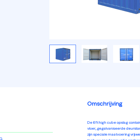
Omschrijving
De 6ft high cube opslag contai
vloer, gegalvaniseerde deursta
zijn speciale maatvoering vrijwe
KG