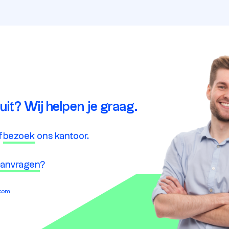
 uit? Wij helpen je graag.
f
bezoek
ons kantoor.
 aanvragen
?
.com