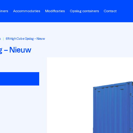
iners
Accommodaties
Modificaties
Opslag containers
Contact
s
6ft High Cube Opslag – Nieuw
g – Nieuw