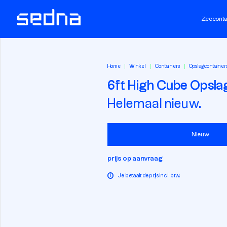
Zeeconta
Home
Winkel
Containers
Opslagcontainer
6ft High Cube Opsla
Helemaal nieuw.
Nieuw
prijs op aanvraag
i
Je betaalt de prijs incl. btw.