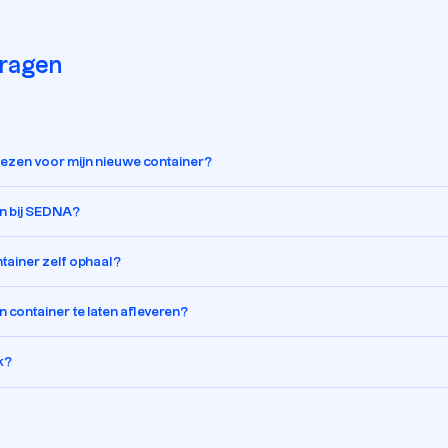
vragen
kiezen voor mijn nieuwe container?
en bij SEDNA?
ontainer zelf ophaal?
 container te laten afleveren?
k?