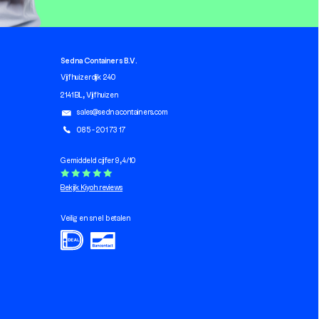
Sedna Containers B.V.
Vijfhuizerdijk 240
2141 BL, Vijfhuizen
sales@sednacontainers.com
085 - 201 73 17
Gemiddeld cijfer 9,4/10
Bekijk Kiyoh reviews
Veilig en snel betalen