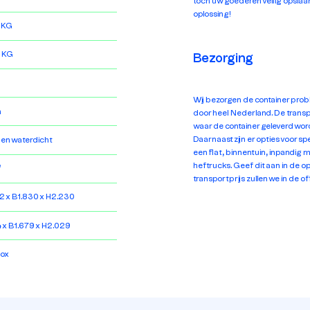
toch uw goederen veilig opslaa
oplossing!
 KG
 KG
Bezorging
Wij bezorgen de container prob
m
door heel Nederland. De transpo
waar de container geleverd word
Daarnaast zijn er opties voor sp
 en waterdicht
een flat, binnentuin, inpandig 
heftrucks. Geef dit aan in de
³
transportprijs zullen we in de o
2 x B1.830 x H2.230
4 x B1.679 x H2.029
ox