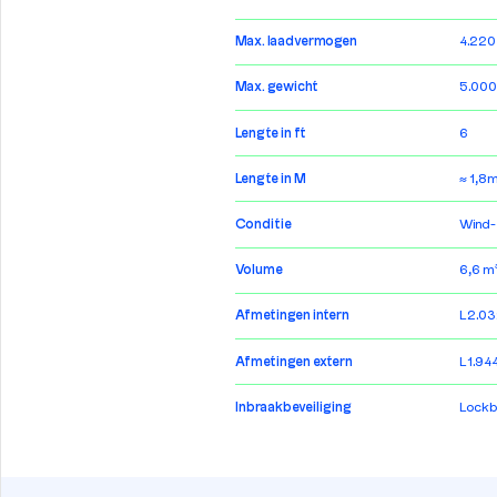
Max. laadvermogen
4.220
Max. gewicht
5.000
Lengte in ft
6
Lengte in M
≈ 1,8
Conditie
Wind-
Volume
6,6 m
Afmetingen intern
L2.03
Afmetingen extern
L1.94
Inbraakbeveiliging
Lockb