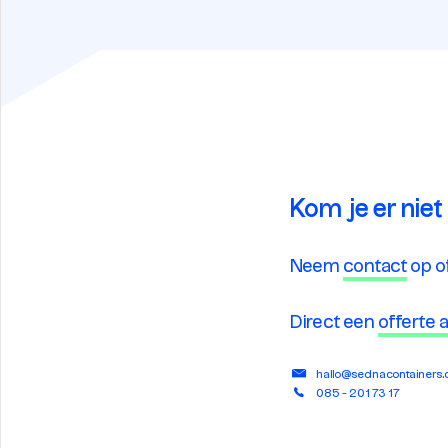
Kom je er niet
Neem
contact
op o
Direct een
offerte
hallo@sednacontainers
085 - 201 73 17