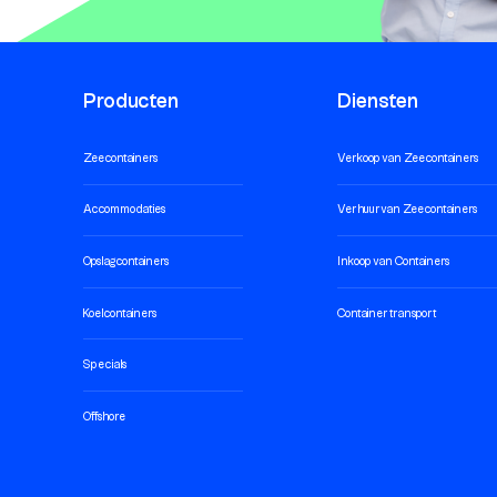
Producten
Diensten
Zeecontainers
Verkoop van Zeecontainers
Accommodaties
Verhuur van Zeecontainers
Opslagcontainers
Inkoop van Containers
Koelcontainers
Container transport
Specials
Offshore