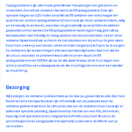
Opslagcontainers zijn uitermate geschikt voor het opbergen van goederen en
materialen. Een ideale container hiervoor is de 5ft opslagcontainer. Door zijn
speciale hoogte van 2.20 meter beschikt de 5ft container over extra hoogte ten
opzichte van andere opslagcontainers. Daarnaast zijn deze containers sterk, veilig
en eenvoudig te vervoeren, waardoor ze gemakkelijk op verschillende plekken
geplaatst kunnen worden. De 5ft opslagcontainer wordt regelmatig gebruikt op
bouwplaatsen voor het veilig en droog opslaan van bouwmaterialen. Je kan deze
container bijvoorbeeld ook achter in de tuin plaatsen om als schuur te gebruiken.
Daarmee creëer je een ideale ruimte om klein tuingereedschap in op te bergen.
De containers zijn bestand tegen alle weersomstandigheden door hun sterke
structuur, waardoor ze probleemloos buiten kunnen staan. De 5ft
opslagcontainers van SEDNA zijn via de site zowel te koop als te huur tegen een
scherp tarief. Doe een prijsopgave via de site en je krijgt van ons snel een voorstel
op maat terug.
Bezorging
Wij bezorgen de container probleemloos op de door jou gewenste locatie door heel
Nederland. De transporttarieven zijn afhankelijk van de postcode waar de
container geleverd wordt en de uithaal locatie van de container. Daarnaast zijn er
opties voor speciale plaatsing, bijvoorbeeld op het dak van een flat, binnentuin,
inpandig met speciale kranen, hoogwerkers of heftrucks. Geef dit aan in de
opmerkingen. Deze aangepaste transportprijs zullen we in de offerte aan je
vermelden.