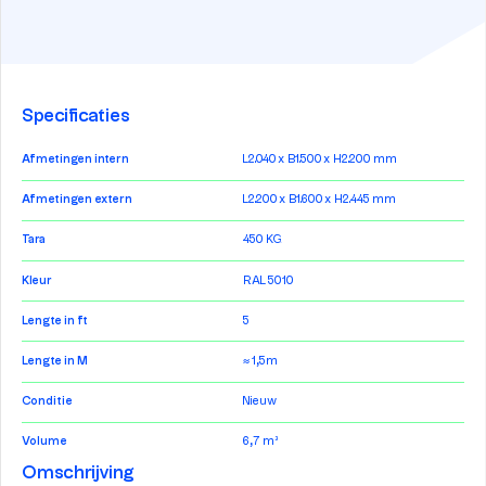
Specificaties
Afmetingen intern
L2.040 x B1.500 x H2.200 mm
Afmetingen extern
L2.200 x B1.600 x H2.445 mm
Tara
450 KG
Kleur
RAL 5010
Lengte in ft
5
Lengte in M
≈ 1,5m
Conditie
Nieuw
Volume
6,7 m³
Omschrijving