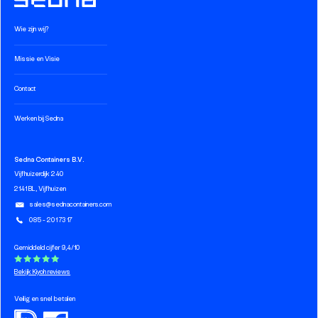
Wie zijn wij?
Missie en Visie
Contact
Werken bij Sedna
Sedna Containers B.V.
Vijfhuizerdijk 240
2141 BL, Vijfhuizen
sales@sednacontainers.com
085 - 201 73 17
Gemiddeld cijfer 9,4/10
Bekijk Kiyoh reviews
Veilig en snel betalen