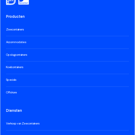
Producten
Zeecontainers
Accommodaties
Opslagcontainers
Koelcontainers
Specials
Offshore
Diensten
Verkoop van Zeecontainers