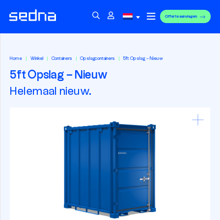
Offerte aanvragen
Home
Winkel
Containers
Opslagcontainers
5ft Opslag – Nieuw
5ft Opslag – Nieuw
Helemaal nieuw.