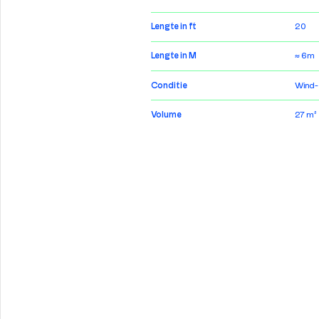
Lengte in ft
20
Lengte in M
≈ 6m
Conditie
Wind-
Volume
27 m³