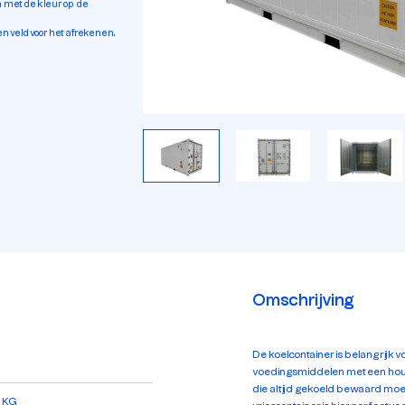
en met de kleur op de
n veld voor het afrekenen.
Omschrijving
De koelcontainer is belangrijk 
voedingsmiddelen met een ho
die altijd gekoeld bewaard mo
 KG