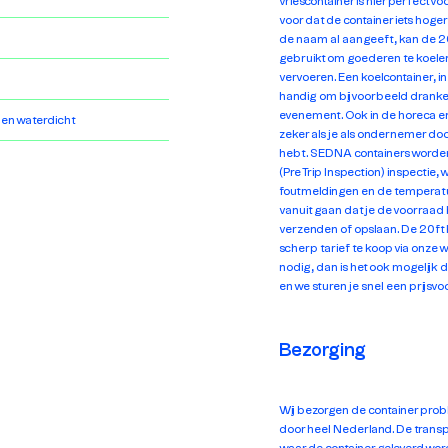
vriescontainer is hier perfect v
voor dat de container iets hoge
de naam al aangeeft, kan de 2
gebruikt om goederen te koelen
vervoeren. Een koelcontainer, 
handig om bijvoorbeeld dranke
evenement. Ook in de horeca en 
 en waterdicht
zeker als je als ondernemer doo
hebt. SEDNA containers worde
(Pre Trip Inspection) inspectie,
foutmeldingen en de temperatuur
vanuit gaan dat je de voorraad
verzenden of opslaan. De 20ft h
scherp tarief te koop via onze w
nodig, dan is het ook mogelijk 
en we sturen je snel een prijsvo
Bezorging
Wij bezorgen de container prob
door heel Nederland. De transpo