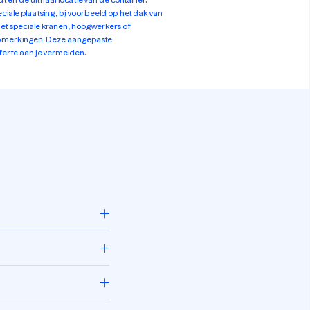
t en de uithaal locatie van de container.
eciale plaatsing, bijvoorbeeld op het dak van
met speciale kranen, hoogwerkers of
 opmerkingen. Deze aangepaste
fferte aan je vermelden.