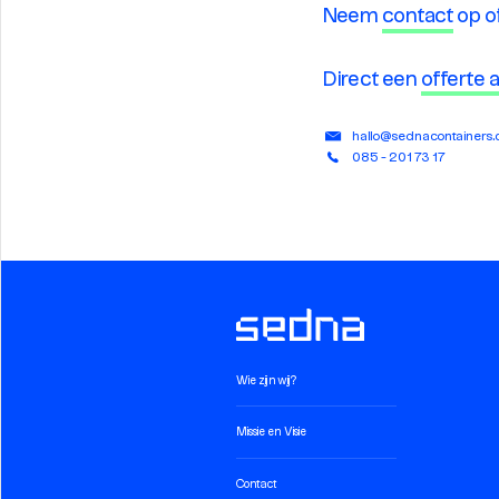
Neem
contact
op o
Direct een
offerte
hallo@sednacontainers
085 - 201 73 17
Wie zijn wij?
Missie en Visie
Contact