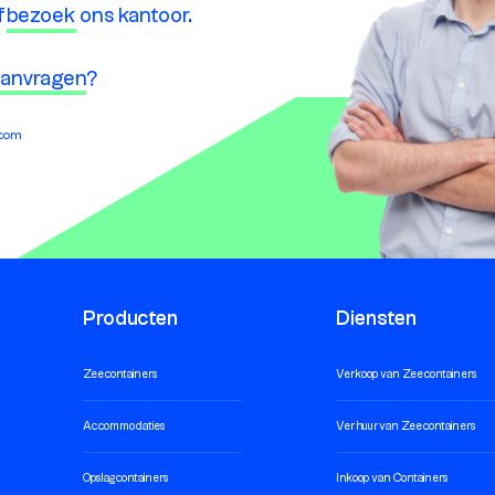
f
bezoek
ons kantoor.
 aanvragen
?
.com
Producten
Diensten
Zeecontainers
Verkoop van Zeecontainers
Accommodaties
Verhuur van Zeecontainers
Opslagcontainers
Inkoop van Containers