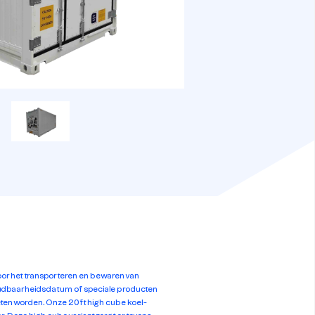
voor het transporteren en bewaren van
udbaarheidsdatum of speciale producten
eten worden. Onze 20ft high cube koel-