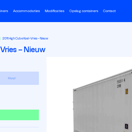
iners
Accommodaties
Modificaties
Opslag containers
Contact
20ft High Cube Koel-Vries – Nieuw
-Vries – Nieuw
Huur