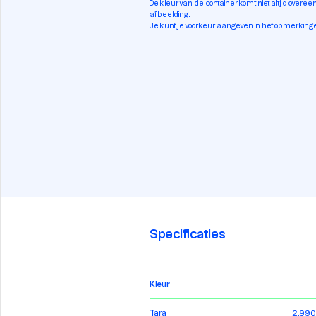
De kleur van de container komt niet altijd overe
afbeelding.
Je kunt je voorkeur aangeven in het opmerkinge
Specificaties
Kleur
Tara
2.990