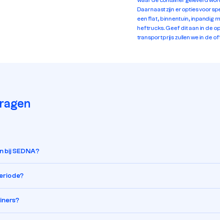
waar de container geleverd word
Daarnaast zijn er opties voor sp
een flat, binnentuin, inpandig 
heftrucks. Geef dit aan in de
transportprijs zullen we in de o
vragen
en bij SEDNA?
periode?
ainers?