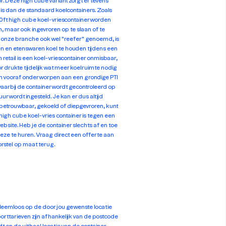
oor. Deze high cube variant zorgt er tevens
r is dan de standaard koelcontainers. Zoals
0ft high cube koel-vriescontainer worden
, maar ook ingevroren op te slaan of te
in onze branche ook wel "reefer" genoemd, is
n en etenswaren koel te houden tijdens een
retail is een koel-vriescontainer onmisbaar,
r drukte tijdelijk wat meer koelruimte nodig
n vooraf onderworpen aan een grondige PTI
 waarbij de container wordt gecontroleerd op
 wordt ingesteld. Je kan er dus altijd
 betrouwbaar, gekoeld of diepgevroren, kunt
igh cube koel-vries container is tegen een
ebsite. Heb je de container slechts af en toe
deze te huren. Vraag direct een offerte aan
orstel op maat terug.
leemloos op de door jou gewenste locatie
rttarieven zijn afhankelijk van de postcode