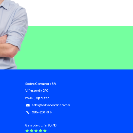
Sedna Containers B.V.
Vijfhuizerdijk 240
2141 BL, Vijfhuizen
sales@sednacontainers.com
085 - 201 73 17
Gemiddeld cijfer 9,4/10