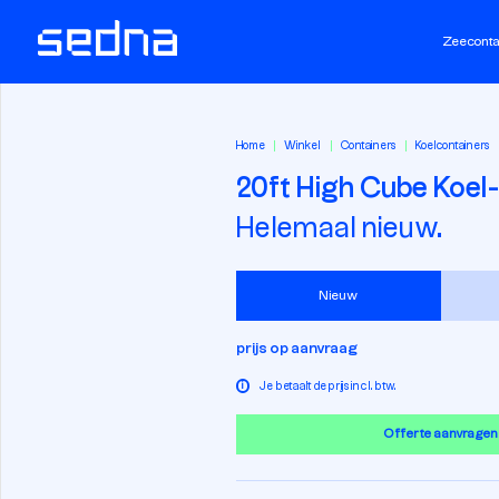
Zeeconta
Home
Winkel
Containers
Koelcontainers
20ft High Cube Koel
Helemaal nieuw.
Nieuw
prijs op aanvraag
i
Je betaalt de prijs incl. btw.
Offerte aanvragen