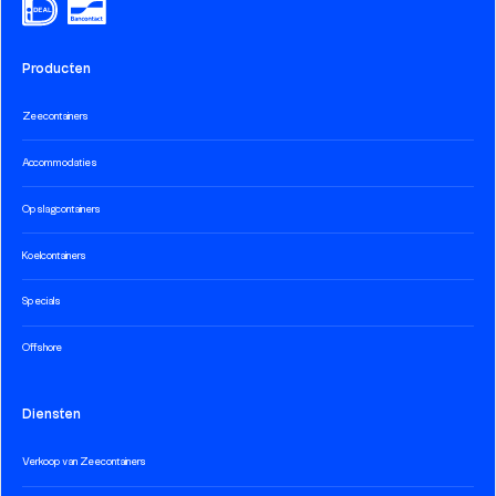
Producten
Zeecontainers
Accommodaties
Opslagcontainers
Koelcontainers
Specials
Offshore
Diensten
Verkoop van Zeecontainers