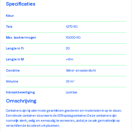
Specificaties
Kleur
Tara
1.270 KG
Max. laadvermogen
10.000 KG
Lengte in ft
20
Lengte in M
≈ 6m
Conditie
Wind- en waterdicht
Volume
33 m³
Inbraakbeveiliging
Lockbox
Omschrijving
Containers zijn bij uitermate geschikt om goederen en materialen in op te slaan.
Een ideale container daarvoor is de 20ft opslagcontainer. Deze containers zijn
namelijk sterk, veilig en eenvoudig te vervoeren, zodat je ze ook gemakkelijk op
verschillende locaties kunt plaatsen.