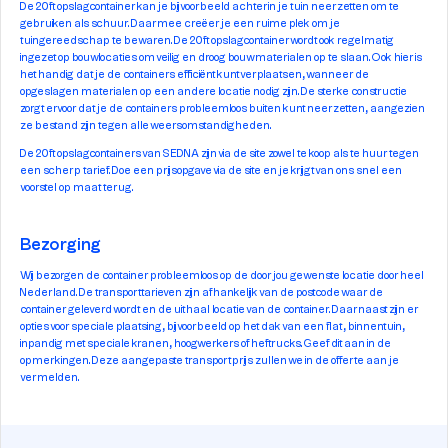
De 20ft opslagcontainer kan je bijvoorbeeld achterin je tuin neerzetten om te
gebruiken als schuur. Daarmee creëer je een ruime plek om je
tuingereedschap te bewaren. De 20ft opslagcontainer wordt ook regelmatig
ingezet op bouwlocaties om veilig en droog bouwmaterialen op te slaan. Ook hier is
het handig dat je de containers efficiënt kunt verplaatsen, wanneer de
opgeslagen materialen op een andere locatie nodig zijn. De sterke constructie
zorgt ervoor dat je de containers probleemloos buiten kunt neerzetten, aangezien
ze bestand zijn tegen alle weersomstandigheden.
De 20ft opslagcontainers van SEDNA zijn via de site zowel te koop als te huur tegen
een scherp tarief. Doe een prijsopgave via de site en je krijgt van ons snel een
voorstel op maat terug.
Bezorging
Wij bezorgen de container probleemloos op de door jou gewenste locatie door heel
Nederland. De transporttarieven zijn afhankelijk van de postcode waar de
container geleverd wordt en de uithaal locatie van de container. Daarnaast zijn er
opties voor speciale plaatsing, bijvoorbeeld op het dak van een flat, binnentuin,
inpandig met speciale kranen, hoogwerkers of heftrucks. Geef dit aan in de
opmerkingen. Deze aangepaste transportprijs zullen we in de offerte aan je
vermelden.