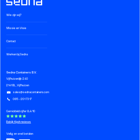
Wie zijn wij?
Missie en Visie
Contact
Werken bij Sedna
Sedna Containers B.V.
Vijfhuizerdijk 240
2141 BL, Vijfhuizen
sales@sednacontainers.com
085 - 201 73 17
Gemiddeld cijfer 9,4/10
Bekijk Kiyoh reviews
Veilig en snel betalen