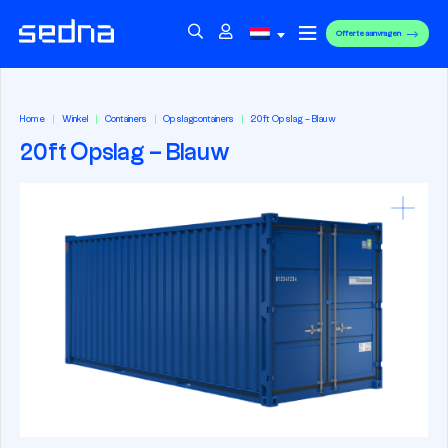
Offerte aanvragen
Home
Winkel
Containers
Opslagcontainers
20ft Opslag – Blauw
20ft Opslag – Blauw